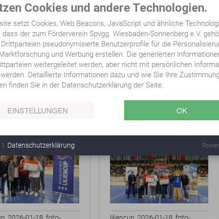
tzen Cookies und andere Technologien.
ite setzt Cookies, Web Beacons, JavaScript und ähnliche Technologi
 dass der zum Förderverein Spvgg. Wiesbaden-Sonnenberg e.V. geh
 Drittparteien pseudonymisierte Benutzerprofile für die Personalisier
Marktforschung und Werbung erstellen. Die generierten Information
ittparteien weitergeleitet werden, aber nicht mit persönlichen Inform
 werden. Detaillierte Informationen dazu und wie Sie Ihre Zustimmun
en finden Sie in der Datenschutzerklärung der Seite.
cup_2026-01-18_foto-
liliencup_2026-01-18_foto-
EINSTELLUNGEN
OK
f-gottwald_K09_0985.jpg
detlef-gottwald_K09_1044.jpg
Datenschutzerklärung
Power
cup_2026-01-18_foto-
liliencup_2026-01-18_foto-