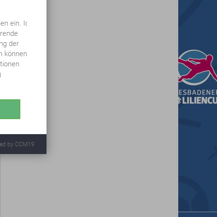
en ein. Ich
örende
ung der
en können
ationen
g
ed by CCM19