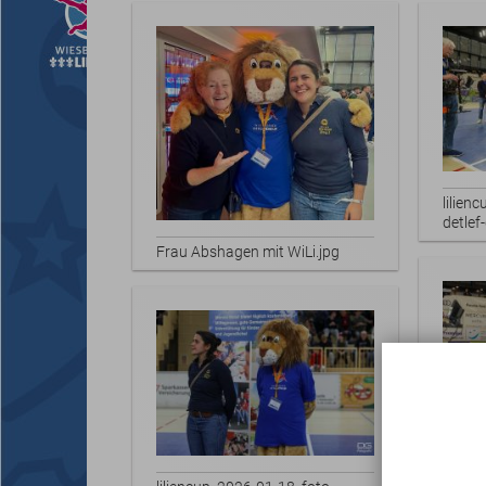
lilien
detle
Frau Abshagen mit WiLi.jpg
lilien
detle