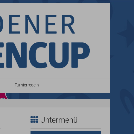
Turnierregeln
Untermenü