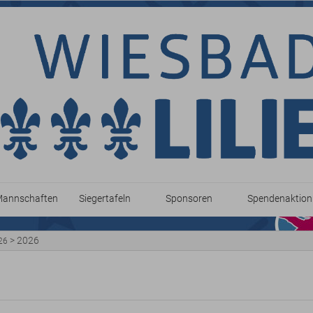
annschaften
Siegertafeln
Sponsoren
Spendenaktion
Turnier 2026
Hauptsponsor
2026
>
2026
26
Turnier 2025
Sponsoren & Partner
2025
Turnier 2024
Drink+Food-Partner
2024