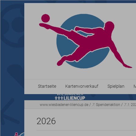
Startseite
Kartenvorverkauf
Spielplan
M
/
/
www.wiesbadener-liliencup.de
7:
Spendenaktion
7.1:
20
2026