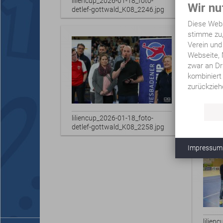
liliencup_2026-01-18_foto-
Wir nu
detlef-gottwald_K08_2246.jpg
Diese Webs
stimme zu,
Verein und
Webseite, 
zwar an Dr
kombiniert
zurückzieh
lilien
detle
liliencup_2026-01-18_foto-
detlef-gottwald_K08_2258.jpg
Impressum
lilien