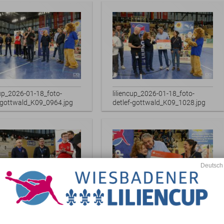
Turnier 2023
Caterer
Turnier 2020
Turnierhotel
Turnier 2019
Medien- und Technikpartner
Alle Turniersieger
Gaststätten
cup_2026-01-18_foto-
liliencup_2026-01-18_foto-
f-gottwald_K09_0964.jpg
detlef-gottwald_K09_1028.jpg
Bester Spieler
Turnierfotograf
Bester Torhüter
Begegnungen
Bester Torschütze
Werbemöglichkeiten
Sonderpreis Spvgg. Sonnenberg
cup_2026-01-18_foto-
liliencup_2026-01-18_foto-
f-gottwald_K09_0977.jpg
detlef-gottwald_K09_1034.jpg