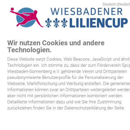
Wir nutzen Cookies und andere
MEN
Technologien.
Startseite
Diese Website setzt Cookies, Web Beacons, JavaScript und ähnl
/
/
>
www.wiesbadener-liliencup.de
6:
Sponsoren
6.8:
Turnierfotograf
Technologien ein. Ich stimme zu, dass der zum Förderverein Spv
Kartenvorverkauf
Turnierfotograf
Wiesbaden-Sonnenberg e.V. gehörende Verein und Drittparteien
pseudonymisierte Benutzerprofile für die Personalisierung der
Webseite, Marktforschung und Werbung erstellen. Die generierte
Spielplan
Turnierfotograf
Informationen können zwar an Drittparteien weitergeleitet werden
aber nicht mit persönlichen Informationen kombiniert werden.
Mannschaften
Detaillierte Informationen dazu und wie Sie Ihre Zustimmung
zurückziehen finden Sie in der Datenschutzerklärung der Seite.
Siegertafeln
Sponsoren