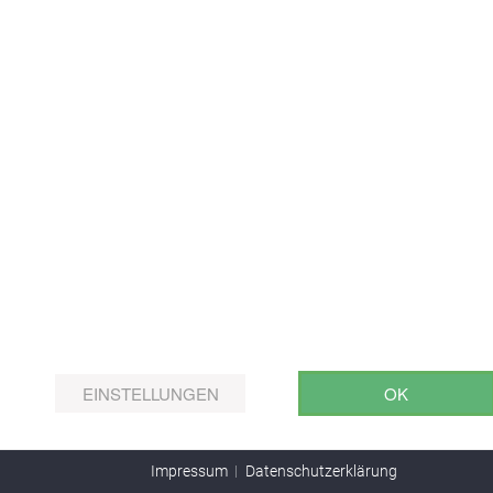
Facebook
Instagram
Webseite
316297 Besucher
EINSTELLUNGEN
OK
Impressum
Datenschutzerklärung