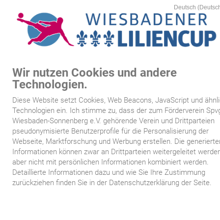
Wir nutzen Cookies und andere
MEN
Technologien.
Startseite
Diese Website setzt Cookies, Web Beacons, JavaScript und ähnl
/
>
Siegertafeln
www.wiesbadener-liliencup.de
5:
Siegertafeln
Technologien ein. Ich stimme zu, dass der zum Förderverein Spv
Kartenvorverkauf
Wiesbaden-Sonnenberg e.V. gehörende Verein und Drittparteien
Siegertafeln
pseudonymisierte Benutzerprofile für die Personalisierung der
Webseite, Marktforschung und Werbung erstellen. Die generierte
Spielplan
Informationen können zwar an Drittparteien weitergeleitet werden
aber nicht mit persönlichen Informationen kombiniert werden.
Mannschaften
Detaillierte Informationen dazu und wie Sie Ihre Zustimmung
zurückziehen finden Sie in der Datenschutzerklärung der Seite.
Siegertafeln
Sponsoren