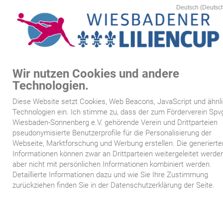
Wir nutzen Cookies und andere
MEN
Technologien.
Startseite
Diese Website setzt Cookies, Web Beacons, JavaScript und ähnl
Technologien ein. Ich stimme zu, dass der zum Förderverein Spv
Diese Website benutzt Google Analytics, eine
Kartenvorverkauf
Wiesbaden-Sonnenberg e.V. gehörende Verein und Drittparteien
Webanalysedienst der Google Inc. („Google") Google Analytic
pseudonymisierte Benutzerprofile für die Personalisierung der
verwendet sog. „Cookies", Textdateien, die auf Ihrem
Compute
Webseite, Marktforschung und Werbung erstellen. Die generierte
Spielplan
gespeichert werden und die eine Analyse der Benutzung de
Informationen können zwar an Drittparteien weitergeleitet werden
aber nicht mit persönlichen Informationen kombiniert werden.
Website durch Sie ermöglicht. Die durch den Cookie erzeugte
Mannschaften
Detaillierte Informationen dazu und wie Sie Ihre Zustimmung
Informationen über Ihre Benutzung diese Websit
zurückziehen finden Sie in der Datenschutzerklärung der Seite.
Siegertafeln
(einschließlich Ihrer IP-Adresse) wird an einen
Server
vo
Google in den USA übertragen und dort gespeichert.
Sponsoren